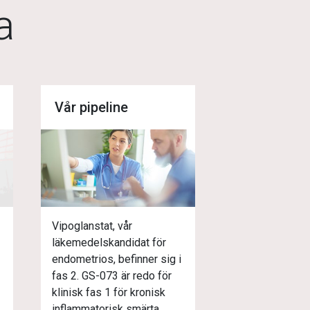
a
Vår pipeline
Vipoglanstat, vår
läkemedelskandidat för
endometrios, befinner sig i
fas 2. GS-073 är redo för
klinisk fas 1 för kronisk
inflammatorisk smärta.