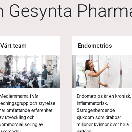
m Gesynta Pharm
Vårt team
Endometrios
Medlemmarna i vår
Endometrios är en kronisk,
ledningsgrupp och styrelse
inflammatorisk,
har omfattande erfarenhet
östrogenberoende
av utveckling och
sjukdom som drabbar
kommersialisering av
miljoner kvinnor över hela
läkemedel.
världen.